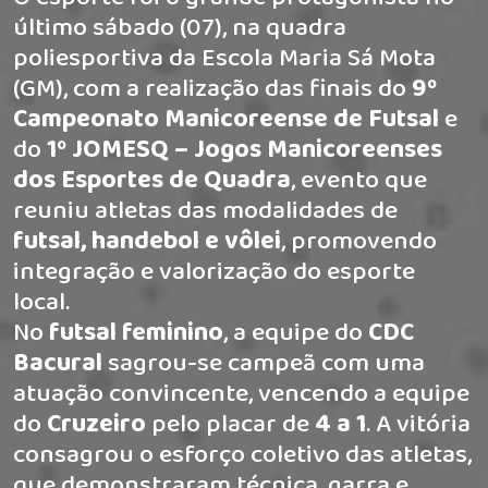
último sábado (07), na quadra
poliesportiva da Escola Maria Sá Mota
(GM), com a realização das finais do
9º
Campeonato Manicoreense de Futsal
e
do
1º JOMESQ – Jogos Manicoreenses
dos Esportes de Quadra
, evento que
reuniu atletas das modalidades de
futsal, handebol e vôlei
, promovendo
integração e valorização do esporte
local.
No
futsal feminino
, a equipe do
CDC
Bacural
sagrou-se campeã com uma
atuação convincente, vencendo a equipe
do
Cruzeiro
pelo placar de
4 a 1
. A vitória
consagrou o esforço coletivo das atletas,
que demonstraram técnica, garra e